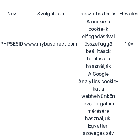
Név
Szolgáltató
Részletes leírás
Elévülé
A cookie a
cookie-k
elfogadásával
PHPSESID
www.mybusdirect.com
összefüggő
1 év
beállítások
tárolására
használják
A Google
Analytics cookie-
kat a
webhelyünkön
lévő forgalom
mérésére
használjuk.
Egyetlen
szöveges sáv