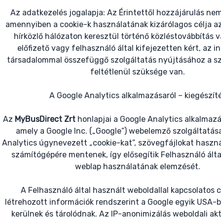
Az adatkezelés jogalapja: Az Érintettől hozzájárulás ne
amennyiben a cookie-k használatának kizárólagos célja az
hírközlő hálózaton keresztül történő közléstovábbítás v
előfizető vagy felhasználó által kifejezetten kért, az 
társadalommal összefüggő szolgáltatás nyújtásához a sz
feltétlenül szüksége van.
A Google Analytics alkalmazásaról – kiegészít
Az
MyBusDirect Zrt
honlapjai a Google Analytics alkalmazá
amely a Google Inc. („Google”) webelemző szolgáltatás
Analytics úgynevezett „cookie-kat”, szövegfájlokat haszná
számítógépére mentenek, így elősegítik Felhasználó álta
weblap használatának elemzését.
A Felhasználó által használt weboldallal kapcsolatos 
létrehozott információk rendszerint a Google egyik USA-b
kerülnek és tárolódnak. Az IP-anonimizálás weboldali akt