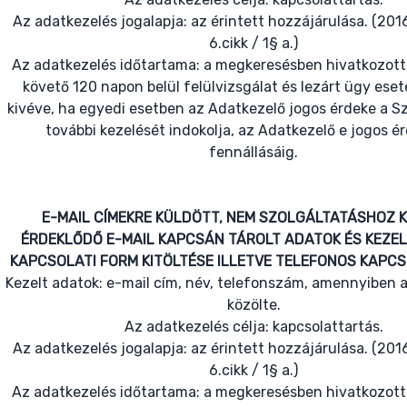
Az adatkezelés jogalapja: az érintett hozzájárulása. (20
6.cikk / 1§ a.)
Az adatkezelés időtartama: a megkeresésben hivatkozott
követő 120 napon belül felülvizsgálat és lezárt ügy eset
kivéve, ha egyedi esetben az Adatkezelő jogos érdeke a 
további kezelését indokolja, az Adatkezelő e jogos é
fennállásáig.
E-MAIL CÍMEKRE KÜLDÖTT, NEM SZOLGÁLTATÁSHOZ 
ÉRDEKLŐDŐ E-MAIL KAPCSÁN TÁROLT ADATOK ÉS KEZEL
KAPCSOLATI FORM KITÖLTÉSE ILLETVE TELEFONOS KAPC
Kezelt adatok: e-mail cím, név, telefonszám, amennyiben a l
közölte.
Az adatkezelés célja: kapcsolattartás.
Az adatkezelés jogalapja: az érintett hozzájárulása. (20
6.cikk / 1§ a.)
Az adatkezelés időtartama: a megkeresésben hivatkozott