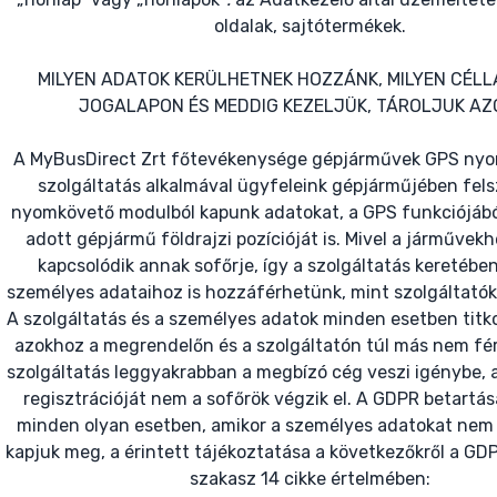
oldalak, sajtótermékek.
MILYEN ADATOK KERÜLHETNEK HOZZÁNK, MILYEN CÉLLA
JOGALAPON ÉS MEDDIG KEZELJÜK, TÁROLJUK AZ
A MyBusDirect Zrt főtevékenysége gépjárművek GPS nyo
szolgáltatás alkalmával ügyfeleink gépjárműjében fels
nyomkövető modulból kapunk adatokat, a GPS funkciójáb
adott gépjármű földrajzi pozícióját is. Mivel a járművek
kapcsolódik annak sofőrje, így a szolgáltatás keretébe
személyes adataihoz is hozzáférhetünk, mint szolgáltatók 
A szolgáltatás és a személyes adatok minden esetben titk
azokhoz a megrendelőn és a szolgáltatón túl más nem fé
szolgáltatás leggyakrabban a megbízó cég veszi igénybe,
regisztrációját nem a sofőrök végzik el. A GDPR betartá
minden olyan esetben, amikor a személyes adatokat nem 
kapjuk meg, a érintett tájékoztatása a következőkről a GDPR
szakasz 14 cikke értelmében: