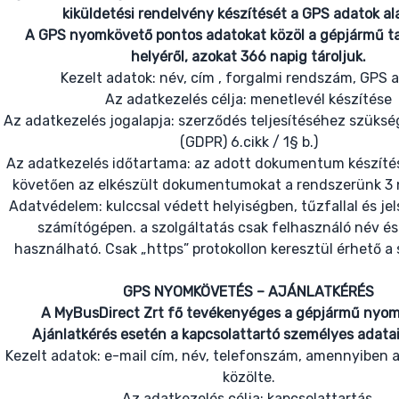
kiküldetési rendelvény készítését a GPS adatok al
A GPS nyomkövető pontos adatokat közöl a gépjármű t
helyéről, azokat 366 napig tároljuk.
Kezelt adatok: név, cím , forgalmi rendszám, GPS 
Az adatkezelés célja: menetlevél készítése
Az adatkezelés jogalapja: szerződés teljesítéséhez szüks
(GDPR) 6.cikk / 1§ b.)
Az adatkezelés időtartama: az adott dokumentum készíté
követően az elkészült dokumentumokat a rendszerünk 3 n
Adatvédelem: kulccsal védett helyiségben, tűzfallal és je
számítógépen. a szolgáltatás csak felhasználó név és 
használható. Csak „https” protokollon keresztül érhető a 
GPS NYOMKÖVETÉS – AJÁNLATKÉRÉS
A MyBusDirect Zrt fő tevékenyéges a gépjármű nyom
Ajánlatkérés esetén a kapcsolattartó személyes adatai
Kezelt adatok: e-mail cím, név, telefonszám, amennyiben a l
közölte.
Az adatkezelés célja: kapcsolattartás.