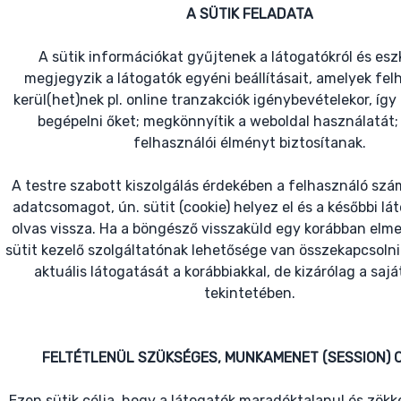
A SÜTIK FELADATA
A sütik információkat gyűjtenek a látogatókról és eszk
megjegyzik a látogatók egyéni beállításait, amelyek fel
kerül(het)nek pl. online tranzakciók igénybevételekor, így 
begépelni őket; megkönnyítik a weboldal használatát;
felhasználói élményt biztosítanak.
A testre szabott kiszolgálás érdekében a felhasználó szá
adatcsomagot, ún. sütit (cookie) helyez el és a későbbi lá
olvas vissza. Ha a böngésző visszaküld egy korábban elmen
sütit kezelő szolgáltatónak lehetősége van összekapcsolni
aktuális látogatását a korábbiakkal, de kizárólag a sajá
tekintetében.
FELTÉTLENÜL SZÜKSÉGES, MUNKAMENET (SESSION) 
Ezen sütik célja, hogy a látogatók maradéktalanul és zö