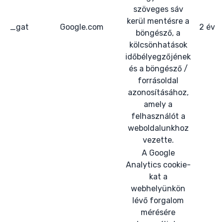
szöveges sáv
kerül mentésre a
_gat
Google.com
2 év
böngésző, a
kölcsönhatások
időbélyegzőjének
és a böngésző /
forrásoldal
azonosításához,
amely a
felhasználót a
weboldalunkhoz
vezette.
A Google
Analytics cookie-
kat a
webhelyünkön
lévő forgalom
mérésére