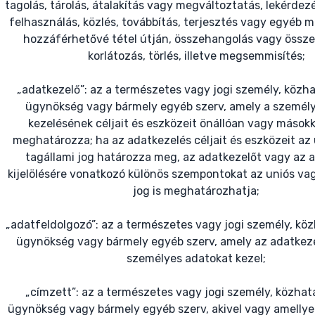
tagolás, tárolás, átalakítás vagy megváltoztatás, lekérdezé
felhasználás, közlés, továbbítás, terjesztés vagy egyéb 
hozzáférhetővé tétel útján, összehangolás vagy össze
korlátozás, törlés, illetve megsemmisítés;
„adatkezelő”: az a természetes vagy jogi személy, közha
ügynökség vagy bármely egyéb szerv, amely a személ
kezelésének céljait és eszközeit önállóan vagy mások
meghatározza; ha az adatkezelés céljait és eszközeit az
tagállami jog határozza meg, az adatkezelőt vagy az 
kijelölésére vonatkozó különös szempontokat az uniós vag
jog is meghatározhatja;
„adatfeldolgozó”: az a természetes vagy jogi személy, köz
ügynökség vagy bármely egyéb szerv, amely az adatkez
személyes adatokat kezel;
„címzett”: az a természetes vagy jogi személy, közhata
ügynökség vagy bármely egyéb szerv, akivel vagy amellye