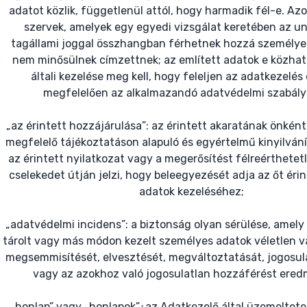
adatot közlik, függetlenül attól, hogy harmadik fél-e. Az
szervek, amelyek egy egyedi vizsgálat keretében az un
tagállami joggal összhangban férhetnek hozzá személye
nem minősülnek címzettnek; az említett adatok e közhat
általi kezelése meg kell, hogy feleljen az adatkezelés 
megfelelően az alkalmazandó adatvédelmi szabály
„az érintett hozzájárulása”: az érintett akaratának önként
megfelelő tájékoztatáson alapuló és egyértelmű kinyilvání
az érintett nyilatkozat vagy a megerősítést félreérthetet
cselekedet útján jelzi, hogy beleegyezését adja az őt éri
adatok kezeléséhez;
„adatvédelmi incidens”: a biztonság olyan sérülése, amely 
tárolt vagy más módon kezelt személyes adatok véletlen v
megsemmisítését, elvesztését, megváltoztatását, jogosul
vagy az azokhoz való jogosulatlan hozzáférést ered
„honlap” vagy „honlapok”
:
az Adatkezelő által üzemeltete