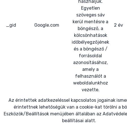
használjuk.
Egyetlen
szöveges sáv
kerül mentésre a
_gid
Google.com
2 év
böngésző, a
kölcsönhatások
időbélyegzőjének
és a böngésző /
forrásoldal
azonosításához,
amely a
felhasználót a
weboldalunkhoz
vezette.
Az érintettek adatkezeléssel kapcsolatos jogainak isme
érintettnek lehetőségük van a cookie-kat törölni a 
Eszközök/Beállítások menüjében általában az Adatvéde
beállításai alatt.