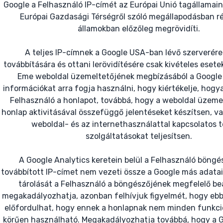
Google a Felhasználó IP-címét az Európai Unió tagállamain
Európai Gazdasági Térségről szóló megállapodásban r
államokban előzőleg megrövidíti.
A teljes IP-címnek a Google USA-ban lévő szerverére
továbbítására és ottani lerövidítésére csak kivételes esete
Eme weboldal üzemeltetőjének megbízásából a Google
információkat arra fogja használni, hogy kiértékelje, hogy
Felhasználó a honlapot, továbbá, hogy a weboldal üzeme
honlap aktivitásával összefüggő jelentéseket készítsen, va
weboldal- és az internethasználattal kapcsolatos 
szolgáltatásokat teljesítsen.
A Google Analytics keretein belül a Felhasználó böngés
továbbított IP-címet nem vezeti össze a Google más adatai
tárolását a Felhasználó a böngészőjének megfelelő beá
megakadályozhatja, azonban felhívjuk figyelmét, hogy eb
előfordulhat, hogy ennek a honlapnak nem minden funkciój
körűen használható. Megakadályozhatja továbbá, hogy a G