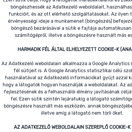
böngészhessék az Adatkezelő weboldalait, használha
funkcióit, és az ott elérhető szolgáltatásokat. Az ilyen 
érvényességi ideje a munkamenet (böngészés) befejezés
böngésző bezárásával a sütik e fajtája automatikusan 
számítógépről, illetve a böngészésre használt más es
HARMADIK FÉL ÁLTAL ELHELYEZETT COOKIE-K (ANAL
Az Adatkezelő weboldalain alkalmazza a Google Analytics
fél sütijeit is. A Google Analytics statisztikai célú sz
használatával az Adatkezelő információkat gyűjt azzal k
hogy a látogatók hogyan használják a weboldalakat. Az ad
fejlesztésének és a felhasználói élmény javításának céljá
fel. Ezen sütik szintén lejáratukig a látogató számító
böngészésre használt más eszközén, annak böngészőjéb
illetve amíg a látogató nem törli őket.
AZ ADATKEZELŐ WEBOLDALAIN SZEREPLŐ COOKIE-K 