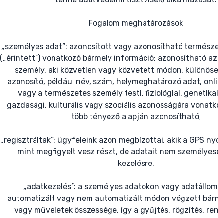
Fogalom meghatározások
„személyes adat”: azonosított vagy azonosítható termész
(„érintett”) vonatkozó bármely információ; azonosítható a
személy, aki közvetlen vagy közvetett módon, különös
azonosító, például név, szám, helymeghatározó adat, onl
vagy a természetes személy testi, fiziológiai, genetikai
gazdasági, kulturális vagy szociális azonosságára vonat
több tényező alapján azonosítható;
„regisztráltak”: ügyfeleink azon megbízottai, akik a GPS 
mint megfigyelt vesz részt, de adatait nem személyes
kezelésre.
„adatkezelés”: a személyes adatokon vagy adatállo
automatizált vagy nem automatizált módon végzett bár
vagy műveletek összessége, így a gyűjtés, rögzítés, re