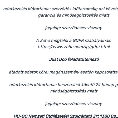
adatkezelés időtartama: szerződés időtartamáig azt köve
garancia és minőségbiztosítás miatt
jogalap: szerződéses viszony
A Zoho megfelel a GDPR szabályainak:
https://www.zoho.com/lp/gdpr.html
Just Doo feladatütemező
átadott adatok köre: magánszemély esetén kapcsolattar
adatkezelés időtartama: beszerelést követő 24 hónap g
minőségbiztosítás miatt
jogalap: szerződéses viszony
HU-GO Nemzeti Útdíjfizetési Szolgáltató Zrt 1380 Bp.,