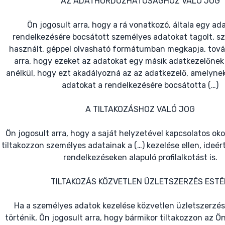
AZ ADATHORDOZHATÓSÁGHOZ VALÓ JOG
Ön jogosult arra, hogy a rá vonatkozó, általa egy ad
rendelkezésére bocsátott személyes adatokat tagolt, sz
használt, géppel olvasható formátumban megkapja, tová
arra, hogy ezeket az adatokat egy másik adatkezelőnek
anélkül, hogy ezt akadályozná az az adatkezelő, amelyne
adatokat a rendelkezésére bocsátotta (…)
A TILTAKOZÁSHOZ VALÓ JOG
Ön jogosult arra, hogy a saját helyzetével kapcsolatos ok
tiltakozzon személyes adatainak a (…) kezelése ellen, ideér
rendelkezéseken alapuló profilalkotást is.
TILTAKOZÁS KÖZVETLEN ÜZLETSZERZÉS ESTÉ
Ha a személyes adatok kezelése közvetlen üzletszerzé
történik, Ön jogosult arra, hogy bármikor tiltakozzon az 