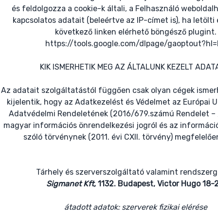
és feldolgozza a cookie-k általi, a Felhasználó weboldal
kapcsolatos adatait (beleértve az IP-címet is), ha letölti é
következő linken elérhető böngésző plugint.
https://tools.google.com/dlpage/gaoptout?hl
KIK ISMERHETIK MEG AZ ÁLTALUNK KEZELT ADAT
Az adatait szolgáltatástól függően csak olyan cégek ismer
kijelentik, hogy az Adatkezelést és Védelmet az Európai U
Adatvédelmi Rendeletének (2016/679.számú Rendelet – 
magyar információs önrendelkezési jogról és az informác
szóló törvénynek (2011. évi CXII. törvény) megfelelőe
Tárhely és szerverszolgáltató valamint rendszer
Sigmanet Kft,
1132. Budapest, Victor Hugo 18-
átadott adatok: szerverek fizikai elérése