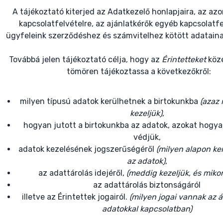
A tájékoztató kiterjed az Adatkezelő honlapjaira, az azo
kapcsolatfelvételre, az ajánlatkérők egyéb kapcsolatfe
ügyfeleink szerződéshez és számvitelhez kötött adataina
Továbbá jelen tájékoztató célja, hogy az
Érintetteket
köz
tömören tájékoztassa a következőkről:
milyen típusú adatok kerülhetnek a birtokunkba
(azaz 
kezeljük)
,
hogyan jutott a birtokunkba az adatok, azokat hogya
védjük,
adatok kezelésének jogszerűségéről
(milyen alapon ke
az adatok)
,
az adattárolás idejéről,
(meddig kezeljük, és mikor
az adattárolás biztonságáról
illetve az Érintettek jogairól.
(milyen jogai vannak az á
adatokkal kapcsolatban)