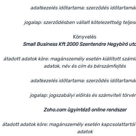
adatkezelés időtartama: szerződés időtartamá
jogalap: szerződésben vállalt kötelezettség teljes
Könyvelés
Small Business Kft 2000 Szentendre Hegybíró utc
átadott adatok köre: magánszemély esetén kiállított száml
adatok, név és cím és bérszámfejtés
adatkezelés időtartama: szerződés időtartamá
jogalap: jogszabályi előírás és számviteli törvé
Zoho.com ügyintéző online rendszer
átadott adatok köre: magánszemély esetén kapcsolattartói
adatok