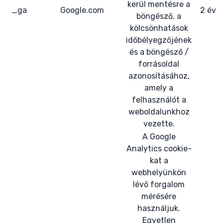
kerül mentésre a
_ga
Google.com
2 év
böngésző, a
kölcsönhatások
időbélyegzőjének
és a böngésző /
forrásoldal
azonosításához,
amely a
felhasználót a
weboldalunkhoz
vezette.
A Google
Analytics cookie-
kat a
webhelyünkön
lévő forgalom
mérésére
használjuk.
Egyetlen