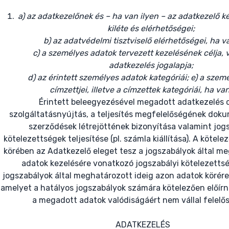
a) az adatkezelőnek és – ha van ilyen – az adatkezelő k
kiléte és elérhetőségei;
b) az adatvédelmi tisztviselő elérhetőségei, ha va
c) a személyes adatok tervezett kezelésének célja, 
adatkezelés jogalapja;
d) az érintett személyes adatok kategóriái; e) a szem
címzettjei, illetve a címzettek kategóriái, ha van
Érintett beleegyezésével megadott adatkezelés c
szolgáltatásnyújtás, a teljesítés megfelelőségének doku
szerződések létrejöttének bizonyítása valamint jog
kötelezettségek teljesítése (pl. számla kiállítása). A kötel
körében az Adatkezelő eleget tesz a jogszabályok által m
adatok kezelésére vonatkozó jogszabályi kötelezettsé
jogszabályok által meghatározott ideig azon adatok körér
amelyet a hatályos jogszabályok számára kötelezően előírn
a megadott adatok valódiságáért nem vállal felelő
ADATKEZELÉS