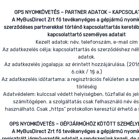
GPS NYOMKÖVETÉS – PARTNER ADATOK – KAPCSOLA
A MyBusDirect Zrt fő tevékenyéges a gépjármű nyomk
szerződéses partnerekkel történő kapcsolattartás keretéb
kapcsolattartó személyes adatait
Kezelt adatok: név, telefonszám, e-mail cím
Az adatkezelés célja: kapcsolattartás és szerződéshez né
adatok.
Az adatkezelés jogalapja: az érintett hozzájárulása. (20
6.cikk / 1§ a.)
Az adatkezelés időtartama: a regisztrációs felületen a sz
törléséig
Adatvédelem: kulccsal védett helyiségben, tűzfallal és je
számítógépen. a szolgáltatás csak felhasználó név és 
használható. Csak „https” protokollon keresztül érhető a 
GPS NYOMKÖVETÉS – GÉPJÁRMŰHÖZ KÖTÖTT SZEMÉLY
A MyBusDirect Zrt fő tevékenyéges a gépjármű nyomk
regisztrált járművezetők adatait a rendszerünk kezeli, de 