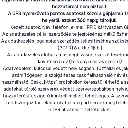
hozzáférést nem biztosít.
A GPS nyomkövető pontos adatokat közöl a gépjármű t
helyéről, azokat 366 napig tároljuk.
Kezelt adatok: Név, telefon, e-mail, RFID kártyaszám 
Az adatkezelés célja: szerződés teljesítéséhez nélkülözhe
Az adatkezelés jogalapja: szerződés teljesítéséhez szüks
(GDPR) 6.cikk / 1§ b.)
Az adatkezelés időtartama: megbízások, szerződések 
követően 5 év (törvényi előírás szerint)
Adatvédelem: kulccsal védett helyiségben, tűzfallal és je
számítógépen. a szolgáltatás csak felhasználó név és 
használható. Csak „https” protokollon keresztül érhető a sz
adatokat tároló szerverek védett szerverszobákban helyezt
hozzáférésük szigorú kontroll mellett lehetséges. A szer
rendszergazdai feladatokat ellátó partnerünk megfelel é
GDPR által előírt feltételeket.