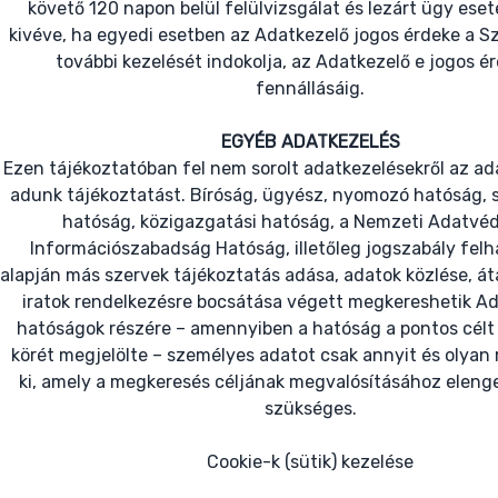
követő 120 napon belül felülvizsgálat és lezárt ügy eset
kivéve, ha egyedi esetben az Adatkezelő jogos érdeke a 
további kezelését indokolja, az Adatkezelő e jogos é
fennállásáig.
EGYÉB ADATKEZELÉS
Ezen tájékoztatóban fel nem sorolt adatkezelésekről az ada
adunk tájékoztatást. Bíróság, ügyész, nyomozó hatóság, s
hatóság, közigazgatási hatóság, a Nemzeti Adatvéd
Információszabadság Hatóság, illetőleg jogszabály fel
alapján más szervek tájékoztatás adása, adatok közlése, áta
iratok rendelkezésre bocsátása végett megkereshetik Ad
hatóságok részére – amennyiben a hatóság a pontos célt
körét megjelölte – személyes adatot csak annyit és olyan
ki, amely a megkeresés céljának megvalósításához eleng
szükséges.
Cookie-k (sütik) kezelése