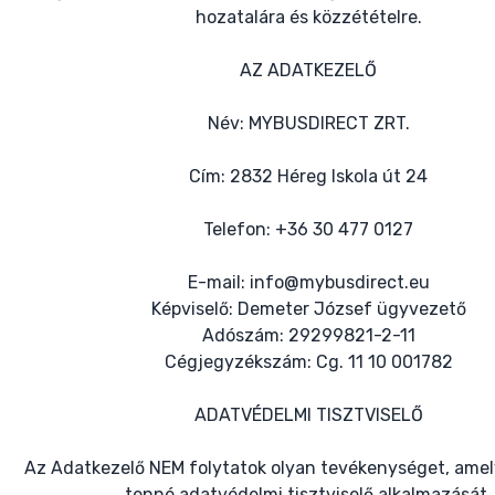
hozatalára és közzétételre.
AZ ADATKEZELŐ
Név: MYBUSDIRECT ZRT.
Cím: 2832 Héreg Iskola út 24
Telefon: +36 30 477 0127
E-mail: info@mybusdirect.eu
Képviselő: Demeter József ügyvezető
Adószám: 29299821-2-11
Cégjegyzékszám: Cg. 11 10 001782
ADATVÉDELMI TISZTVISELŐ
Az Adatkezelő NEM folytatok olyan tevékenységet, amel
tenné adatvédelmi tisztviselő alkalmazását.