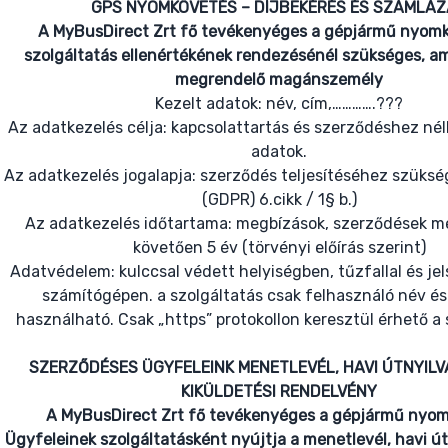
GPS NYOMKÖVETÉS – DÍJBEKÉRÉS ÉS SZÁMLÁ
A MyBusDirect Zrt fő tevékenyéges a gépjármű nyomk
szolgáltatás ellenértékének rendezésénél szükséges, a
megrendelő magánszemély
Kezelt adatok: név, cím,………….???
Az adatkezelés célja: kapcsolattartás és szerződéshez né
adatok.
Az adatkezelés jogalapja: szerződés teljesítéséhez szüks
(GDPR) 6.cikk / 1§ b.)
Az adatkezelés időtartama: megbízások, szerződések 
követően 5 év (törvényi előírás szerint)
Adatvédelem: kulccsal védett helyiségben, tűzfallal és je
számítógépen. a szolgáltatás csak felhasználó név és 
használható. Csak „https” protokollon keresztül érhető a 
SZERZŐDÉSES ÜGYFELEINK MENETLEVÉL, HAVI ÚTNYIL
KIKÜLDETÉSI RENDELVÉNY
A MyBusDirect Zrt fő tevékenyéges a gépjármű nyom
Ügyfeleinek szolgáltatásként nyújtja a menetlevél, havi út